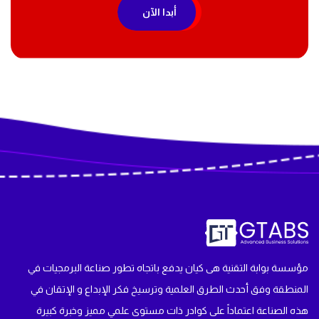
أبدا الآن
مؤسسة بوابة التقنية هى كيان يدفع باتجاه تطور صناعة البرمجيات في
المنطقة وفق أحدث الطرق العلمية وترسيخ فكر الإبداع و الإتقان في
هذه الصناعة اعتماداً على كوادر ذات مستوى علمي مميز وخبرة كبيرة